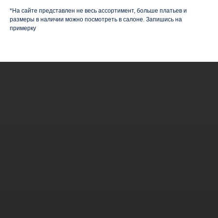
*На сайте представлен не весь ассортимент, больше платьев и
размеры в наличии можно посмотреть в салоне. Запишись на
примерку